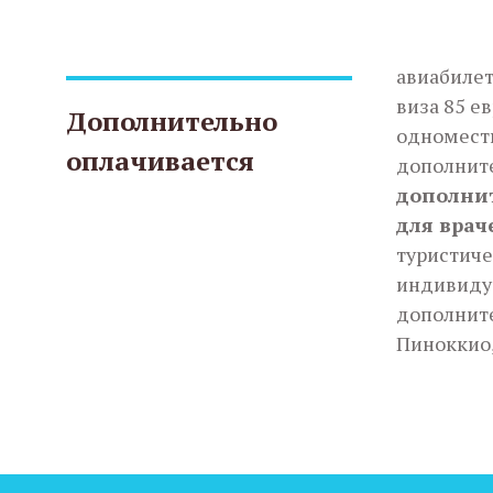
авиабилет
виза 85 ев
Дополнительно
одноместн
оплачивается
дополнит
дополнит
для враче
туристиче
индивидуа
дополните
Пиноккио,