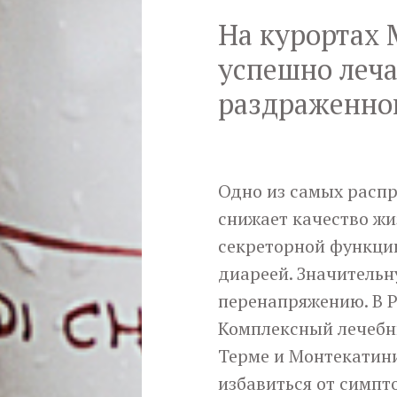
На курортах 
успешно леча
раздраженног
Одно из самых расп
снижает качество жи
секреторной функции
диареей. Значительн
перенапряжению. В Р
Комплексный лечебн
Терме и Монтекатини
избавиться от симпто