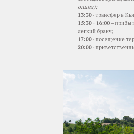
опция);
13:30
- трансфер в Кь
15
:30
- 16:00
– прибыт
легкий бранч;
17:00
- посещение те
20:00
- приветственн