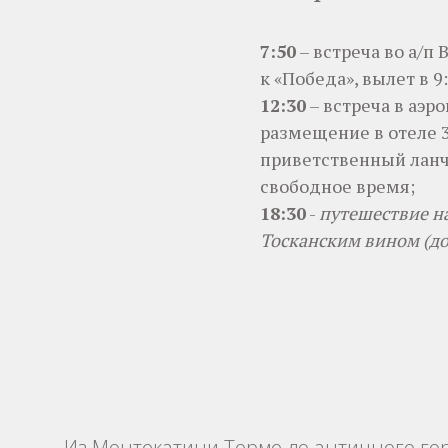
7:50
– встреча во а/п
к «Победа», вылет в 9:
12:30
– встреча в аэр
размещение в отеле 3
приветственный ланч
свободное время;
18:30
-
путешествие н
Тосканским вином (д
Из Монтекатини Терме до античного го