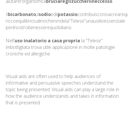
aiutarel'organismoa
bruciareglizuccheriineccesso
.
Il
bicarbonato
,il
sodio
edil
potassio
contribuisconoacreareq
riccoequilibriosalinocherendela"Telese"unausilioessenziale
perilnostrobenesserequotidiano.
Nell'
uso inalatorio a casa propria
la "Telese"
imbottigliata trova utile applicazione in molte patologie
croniche ed allergiche
Visual aids are often used to help audiences of
informative and persuasive speeches understand the
topic being presented. Visual aids can play a large role in
how the audience understands and takes in information
that is presented.