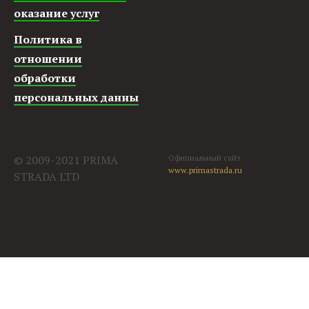
оказание услуг
Политика в
отношении
обработки
персональных данны
© 2009-2021 PRIMA
Официальный сайт
www.primastrada.ru
STRADA LTD