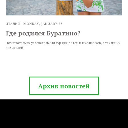
MONDAY, JANUARY 23
ИТАЛИЯ
Где родился Буратино?
Познавательно-увлекательный тур для детей и школьников, а так же их
родителей
Архив новостей