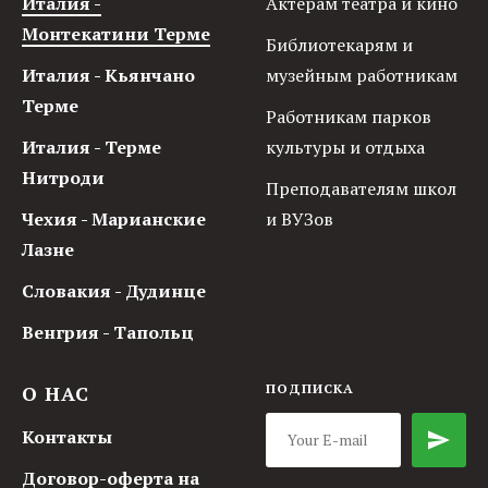
Италия -
Актерам театра и кино
Монтекатини Терме
Библиотекарям и
Италия - Кьянчано
музейным работникам
Терме
Работникам парков
Италия - Терме
культуры и отдыха
Нитроди
Преподавателям школ
Чехия - Марианские
и ВУЗов
Лазне
Словакия - Дудинце
Венгрия - Тапольц
О НАС
ПОДПИСКА
Контакты
Договор-оферта на