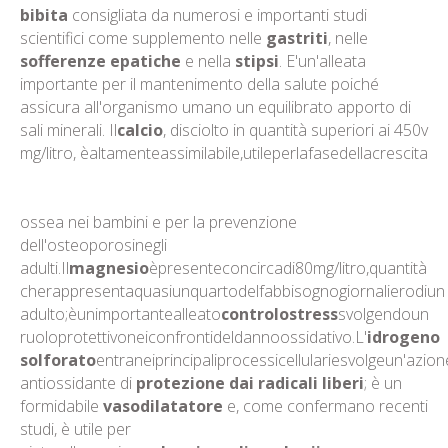
bibita
consigliata da numerosi e importanti studi
scientifici come supplemento nelle
gastriti
, nelle
sofferenze epatiche
e nella
stipsi
. E'un'alleata
importante per il mantenimento della salute poiché
assicura all'organismo umano un equilibrato apporto di
sali minerali. Il
calcio
, disciolto in quantità superiori ai 450v
mg/litro, èaltamenteassimilabile,utileperlafasedellacrescita
ossea nei bambini e per la prevenzione
dell'osteoporosinegli
adulti.Il
magnesio
èpresenteconcircadi80mg/litro,quantità
cherappresentaquasiunquartodelfabbisognogiornalierodiun
adulto;èunimportantealleato
controlostress
svolgendoun
ruoloprotettivoneiconfrontideldannoossidativo.L'
idrogeno
solforato
entraneiprincipaliprocessicellulariesvolgeun'azion
antiossidante di
protezione dai radicali liberi
; è un
formidabile
vasodilatatore
e, come confermano recenti
studi, è utile per